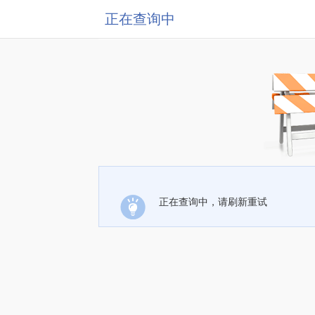
正在查询中
正在查询中，请刷新重试