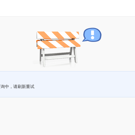
查询中，请刷新重试