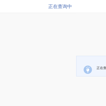
正在查询中
正在