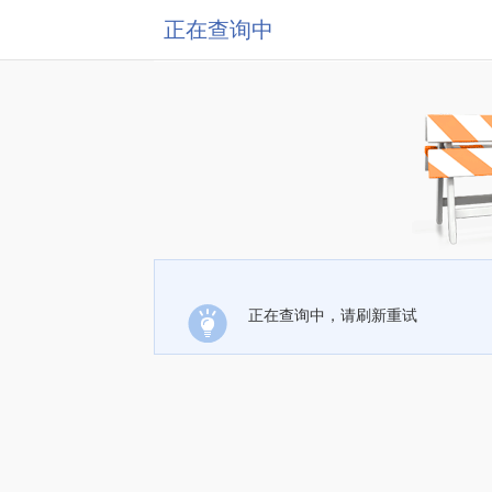
正在查询中
正在查询中，请刷新重试